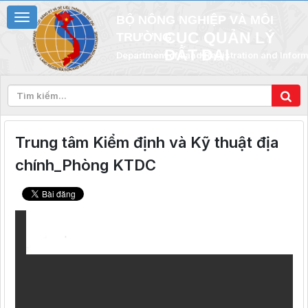
BỘ NÔNG NGHIỆP VÀ MÔI
CỤC QUẢN LÝ
TRƯỜNG
ĐẤT ĐAI
Department of Land Registration and Infor
Trung tâm Kiểm định và Kỹ thuật địa
chính_Phòng KTDC